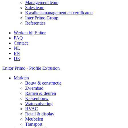
Management team
Sales team
Kwaliteitsmanagement en certificaten
Inter Primo Group
Referenties
Werken bij Enitor
FAQ
Contact
NL
EN
DE
Enitor Primo - Profile Extrusion
Markten
Bouw & constructie
Zwembad
Ramen & deuren
Kassenbouw
Waterzuivering
HVAC
Retail & display
Meubelen
Transport