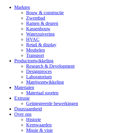
Markten
Bouw & constructie
Zwembad
Ramen & deuren
Kassenbouw
Waterzuivering
HVAC
Retail & display
Meubelen
Transport
Productontwikkeling
Research & Development
Designproces
Laboratorium
Matrijsontwikkeling
Materialen
Materiaal soorten
Extrusie
Geïntegreerde bewerkingen
Duurzaamheid
Over ons
Historie
Kernwaarden
Missie & visie